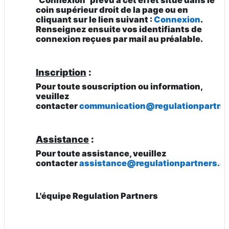
"Connexion" prévu à
cet effet situé dans le
coin supérieur droit de la page ou en
cliquant sur le lien suivant :
Connexion
.
Renseignez ensuite vos identifiants de
connexion reçues par mail au préalable.
Inscription
:
Pour toute
souscription ou information
,
veuillez
contacter
communication@regulationpartne
Assistance
:
Pour toute
assistance
, veuillez
contacter
assistance@regulationpartners.c
L'équipe Regulation Partners