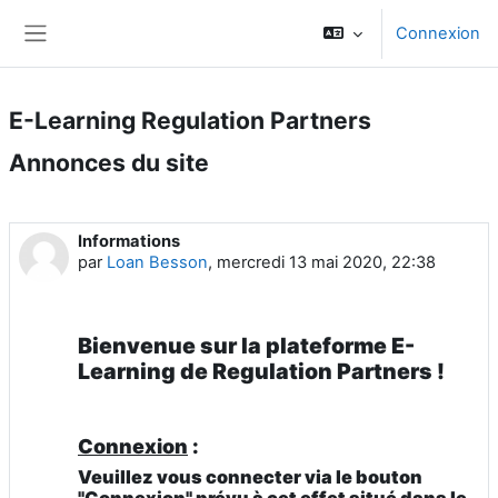
Passer au contenu principal
Connexion
Panneau latéral
E-Learning Regulation Partners
Annonces du site
Informations
par
Loan Besson
,
mercredi 13 mai 2020, 22:38
Bienvenue sur la plateforme E-
Learning de Regulation Partners !
Connexion
:
Veuillez vous connecter via le bouton